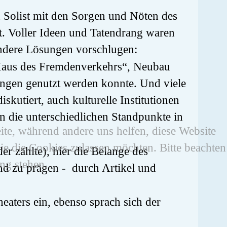
 Solist mit den Sorgen und Nöten des
t. Voller Ideen und Tatendrang waren
andere Lösungen vorschlugen:
 „Haus des Fremdenverkehrs“, Neubau
ungen genutzt werden konnte. Und viele
kutiert, auch kulturelle Institutionen
n die unterschiedlichen Standpunkte in
eite, während andere uns helfen, diese Website
ie die Cookies zulassen möchten. Bitte beachten
er zählte), hier die Belange des
ng stehen.
nd zu prägen - durch Artikel und
eaters ein, ebenso sprach sich der
.