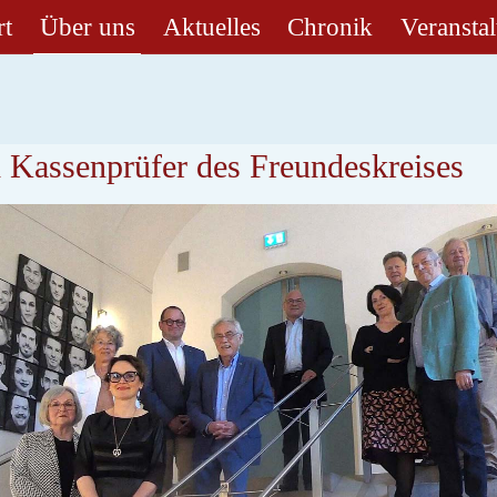
rt
Über uns
Aktuelles
Chronik
Veransta
d Kassenprüfer des Freundeskreises