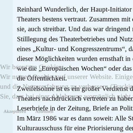
Reinhard Wunderlich, der Haupt-Initiator
Theaters bestens vertraut. Zusammen mit 
sie, auch streitbar. Und das war dringen
Stilllegung des Theaterbetriebes und Nu
eines „Kultur- und Kongresszentrums“, d
dieser Möglichkeiten wurden ernsthaft in 
Wir benutzen Cookies
wie die „Europäischen Wochen“ oder das „
Wir nutzen Cookies auf unserer Website. Einige 
die Öffentlichkeit.
und die Nutzererfahrung zu verbessern (Trackin
Zweifelsohne ist es ein großer Verdienst d
Sie, dass bei einer Ablehnung womöglich nicht m
Theaters nachdrücklich vertreten zu habe
Leserbriefe in der Zeitung, Briefe an Polit
Akzeptieren
Ablehnen
Im März 1986 war es dann soweit: Alle Sta
Kulturausschuss für eine Priorisierung de