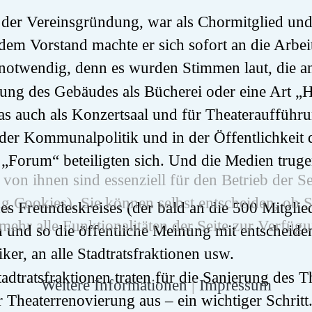
 der Vereinsgründung, war als Chormitglied und
dem Vorstand machte er sich sofort an die Arbei
d notwendig, denn es wurden Stimmen laut, die 
tzung des Gebäudes als Bücherei oder eine Art
as auch als Konzertsaal und für Theateraufführ
der Kommunalpolitik und in der Öffentlichkeit dis
Forum“ beteiligten sich. Und die Medien truge
von ihnen sind essenziell für den Betrieb der S
g Cookies). Sie können selbst entscheiden, ob S
es Freundeskreises (der bald an die 500 Mitglied
ehr alle Funktionalitäten der Seite zur Verfügu
n und so die öffentliche Meinung mit entscheide
iker, an alle Stadtratsfraktionen usw.
dtratsfraktionen traten für die Sanierung des Th
Weitere Informationen
|
Impressum
r Theaterrenovierung aus – ein wichtiger Schritt