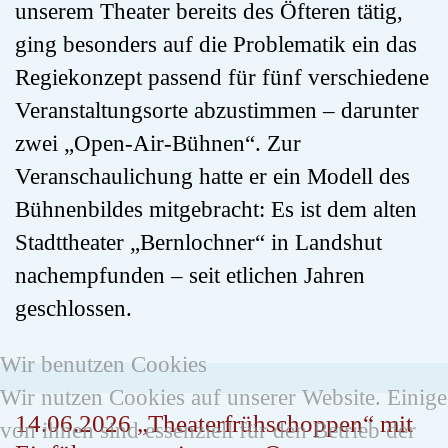
unserem Theater bereits des Öfteren tätig,
ging besonders auf die Problematik ein das
Regiekonzept passend für fünf verschiedene
Veranstaltungsorte abzustimmen – darunter
zwei „Open-Air-Bühnen“. Zur
Veranschaulichung hatte er ein Modell des
Bühnenbildes mitgebracht: Es ist dem alten
Stadttheater „Bernlochner“ in Landshut
nachempfunden – seit etlichen Jahren
geschlossen.
Wir benutzen Cookies
Wir nutzen Cookies auf unserer Website. Einige
14.06.2026 „Theaterfrühschoppen“ mit
von ihnen sind essenziell für den Betrieb der