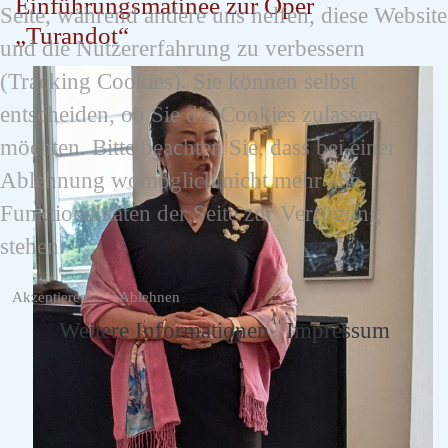
Einführungsmatinee zur Oper
Seite, während andere uns helfen, diese Website
„Turandot“
und die Nutzererfahrung zu verbessern
(Tracking Cookies). Sie können selbst
entscheiden, ob Sie die Cookies zulassen
möchten. Bitte beachten Sie, dass bei einer
Ablehnung womöglich nicht mehr alle
Funktionalitäten der Seite zur Verfügung
stehen.
Akzeptieren
Ablehnen
Weitere Informationen
|
Impressum