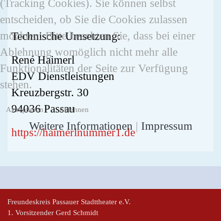
(Tracking Cookies). Sie können selbst
entscheiden, ob Sie die Cookies zulassen
möchten. Bitte beachten Sie, dass bei einer
Technische Umsetzung:
Ablehnung womöglich nicht mehr alle
René Haimerl
Funktionalitäten der Seite zur Verfügung
EDV Dienstleistungen
stehen.
Kreuzbergstr. 30
94036 Passau
Akzeptieren
Ablehnen
Weitere Informationen
|
Impressum
https://haimerlnummer1.de
Freundeskreis Passauer Stadttheater e.V.
1. Vorsitzender Gerd Schmidt