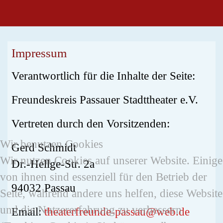
Impressum
Verantwortlich für die Inhalte der Seite:
Freundeskreis Passauer Stadttheater e.V.
Vertreten durch den Vorsitzenden:
Wir benutzen Cookies
Gerd Schmidt
Wir nutzen Cookies auf unserer Website. Einige
Dr.-Hellge-Str. 2a
von ihnen sind essenziell für den Betrieb der
94032 Passau
Seite, während andere uns helfen, diese Website
und die Nutzererfahrung zu verbessern
Email:
theaterfreunde-passau@web.de