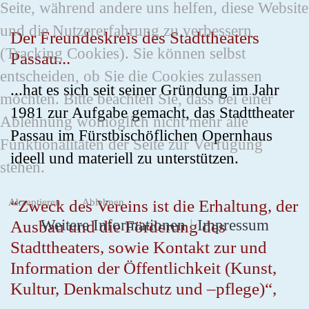
Seite, während andere uns helfen, diese Website
und die Nutzererfahrung zu verbessern
Der Freundeskreis des Stadttheaters
(Tracking Cookies). Sie können selbst
Passau...
entscheiden, ob Sie die Cookies zulassen
...hat es sich seit seiner Gründung im Jahr
möchten. Bitte beachten Sie, dass bei einer
1981 zur Aufgabe gemacht, das Stadttheater
Ablehnung womöglich nicht mehr alle
Passau im Fürstbischöflichen Opernhaus
Funktionalitäten der Seite zur Verfügung
ideell und materiell zu unterstützen.
stehen.
“Zweck des Vereins ist die Erhaltung, der
Akzeptieren
Ablehnen
Weitere Informationen
|
Impressum
Ausbau und die Förderung des
Stadttheaters, sowie Kontakt zur und
Information der Öffentlichkeit (Kunst,
Kultur, Denkmalschutz und –pflege)“,