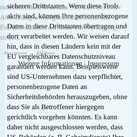
sicheren Drittstaaten. Wenn diese Tools
möchten. Bitte beachten Sie, dass bei einer
aktiv sind, können Ihre personenbezogene
Ablehnung womöglich nicht mehr alle
Daten in diese Drittstaaten übertragen und
Funktionalitäten der Seite zur Verfügung
dort verarbeitet werden. Wir weisen darauf
stehen.
hin, dass in diesen Ländern kein mit der
Akzeptieren
Ablehnen
EU vergleichbares Datenschutzniveau
Weitere Informationen
|
Impressum
garantiert werden kann. Beispielsweise
sind US-Unternehmen dazu verpflichtet,
personenbezogene Daten an
Sicherheitsbehörden herauszugeben, ohne
dass Sie als Betroffener hiergegen
gerichtlich vorgehen könnten. Es kann
daher nicht ausgeschlossen werden, dass