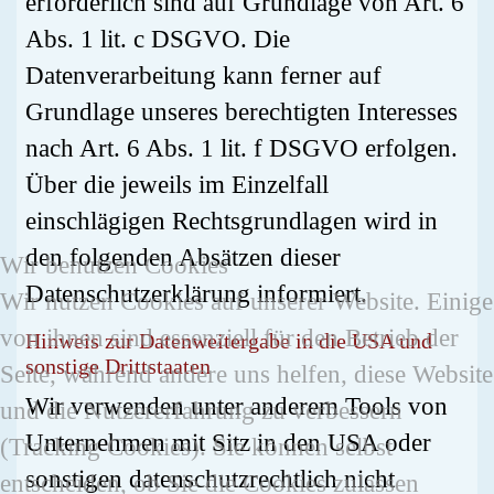
erforderlich sind auf Grundlage von Art. 6
Abs. 1 lit. c DSGVO. Die
Datenverarbeitung kann ferner auf
Grundlage unseres berechtigten Interesses
nach Art. 6 Abs. 1 lit. f DSGVO erfolgen.
Über die jeweils im Einzelfall
einschlägigen Rechtsgrundlagen wird in
den folgenden Absätzen dieser
Wir benutzen Cookies
Datenschutzerklärung informiert.
Wir nutzen Cookies auf unserer Website. Einige
von ihnen sind essenziell für den Betrieb der
Hinweis zur Datenweitergabe in die USA und
sonstige Drittstaaten
Seite, während andere uns helfen, diese Website
Wir verwenden unter anderem Tools von
und die Nutzererfahrung zu verbessern
Unternehmen mit Sitz in den USA oder
(Tracking Cookies). Sie können selbst
sonstigen datenschutzrechtlich nicht
entscheiden, ob Sie die Cookies zulassen