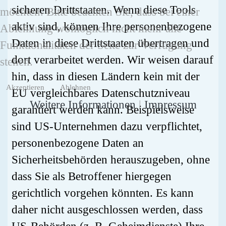
sicheren Drittstaaten. Wenn diese Tools
möchten. Bitte beachten Sie, dass bei einer
aktiv sind, können Ihre personenbezogene
Ablehnung womöglich nicht mehr alle
Daten in diese Drittstaaten übertragen und
Funktionalitäten der Seite zur Verfügung
dort verarbeitet werden. Wir weisen darauf
stehen.
hin, dass in diesen Ländern kein mit der
Akzeptieren
Ablehnen
EU vergleichbares Datenschutzniveau
Weitere Informationen
|
Impressum
garantiert werden kann. Beispielsweise
sind US-Unternehmen dazu verpflichtet,
personenbezogene Daten an
Sicherheitsbehörden herauszugeben, ohne
dass Sie als Betroffener hiergegen
gerichtlich vorgehen könnten. Es kann
daher nicht ausgeschlossen werden, dass