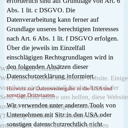
erforderlich sind auf Grundlage von Art. 6
Abs. 1 lit. c DSGVO. Die
Datenverarbeitung kann ferner auf
Grundlage unseres berechtigten Interesses
nach Art. 6 Abs. 1 lit. f DSGVO erfolgen.
Über die jeweils im Einzelfall
einschlägigen Rechtsgrundlagen wird in
den folgenden Absätzen dieser
Wir benutzen Cookies
Datenschutzerklärung informiert.
Wir nutzen Cookies auf unserer Website. Einige
von ihnen sind essenziell für den Betrieb der
Hinweis zur Datenweitergabe in die USA und
sonstige Drittstaaten
Seite, während andere uns helfen, diese Website
Wir verwenden unter anderem Tools von
und die Nutzererfahrung zu verbessern
Unternehmen mit Sitz in den USA oder
(Tracking Cookies). Sie können selbst
sonstigen datenschutzrechtlich nicht
entscheiden, ob Sie die Cookies zulassen