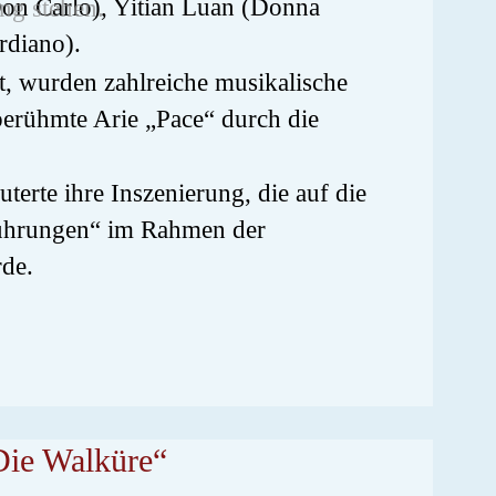
on Carlo), Yitian Luan (Donna
ng stehen.
rdiano).
, wurden zahlreiche musikalische
berühmte Arie „Pace“ durch die
terte ihre Inszenierung, die auf die
ührungen“ im Rahmen der
rde.
Die Walküre“