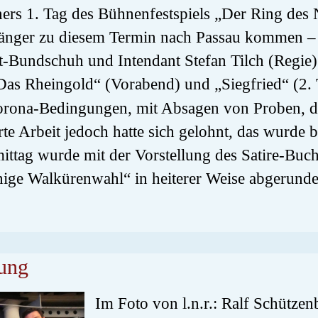
rs 1. Tag des Bühnenfestspiels „Der Ring des N
Sänger zu diesem Termin nach Passau kommen –
t-Bundschuh und Intendant Stefan Tilch (Regie)
„Das Rheingold“ (Vorabend) und „Siegfried“ (2. 
Corona-Bedingungen, mit Absagen von Proben, 
te Arbeit jedoch hatte sich gelohnt, das wurde 
ittag wurde mit der Vorstellung des Satire-Buch
ge Walkürenwahl“ in heiterer Weise abgerunde
ung
Im Foto von l.n.r.: Ralf Schütze