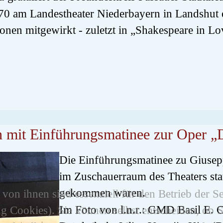
1970 am Landestheater Niederbayern in Landshut 
onen mitgewirkt - zuletzt in „Shakespeare in Lo
 mit Einführungsmatinee zur Oper „
Die Einführungsmatinee zu Giusepp
im Zuschauerraum des Theaters stat
gekommen waren.
von ihnen sind essenziell für den Betrieb der S
Im Foto von l.n.r.: GMD Basil E.
g Cookies). Sie können selbst entscheiden, ob S