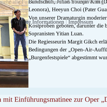
Bundschuh, Julian Younjin Kim (D
ehr alle Funktionalitäten der Seite zur Verfügu
Leonora), Heeyun Choi (Pater Gua
Von unserer Dramaturgin moderiert
Weitere Informationen
|
Impressum
Kostproben geboten, darunter die 
Sopranisten Yitian Luan.
Die Regiesseurin Margit Gikch erläu
Bedingungen der „Open-Air-Auff
„Burgenfestspiele“ abgestimmt wu
 mit Einführungsmatinee zur Oper „