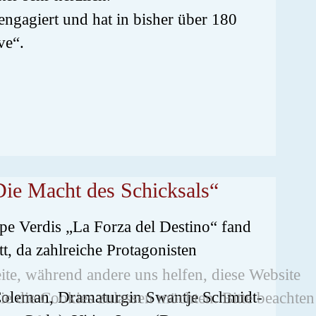
engagiert und hat in bisher über 180
ve“.
Die Macht des Schicksals“
e Verdis „La Forza del Destino“ fand
t, da zahlreiche Protagonisten
eite, während andere uns helfen, diese Website
 Coleman, Dramaturgin Swantje Schmidt-
ie die Cookies zulassen möchten. Bitte beachten